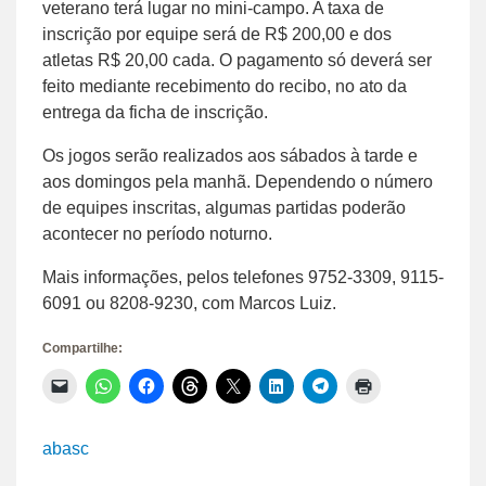
veterano terá lugar no mini-campo. A taxa de
inscrição por equipe será de R$ 200,00 e dos
atletas R$ 20,00 cada. O pagamento só deverá ser
feito mediante recebimento do recibo, no ato da
entrega da ficha de inscrição.
Os jogos serão realizados aos sábados à tarde e
aos domingos pela manhã. Dependendo o número
de equipes inscritas, algumas partidas poderão
acontecer no período noturno.
Mais informações, pelos telefones 9752-3309, 9115-
6091 ou 8208-9230, com Marcos Luiz.
Compartilhe:
Clique
Clique
Clique
Clique
Clique
Clique
Clique
Clique
para
para
para
para
para
para
para
para
enviar
compartilhar
compartilhar
compartilhar
compartilhar
compartilhar
compartilhar
imprimir(abre
um
no
no
no
no
no
no
em
link
WhatsApp(abre
Facebook(abre
Threads(abre
X(abre
LinkedIn(abre
Telegram(abre
nova
abasc
por
em
em
em
em
em
em
janela)
e-
nova
nova
nova
nova
nova
nova
mail
janela)
janela)
janela)
janela)
janela)
janela)