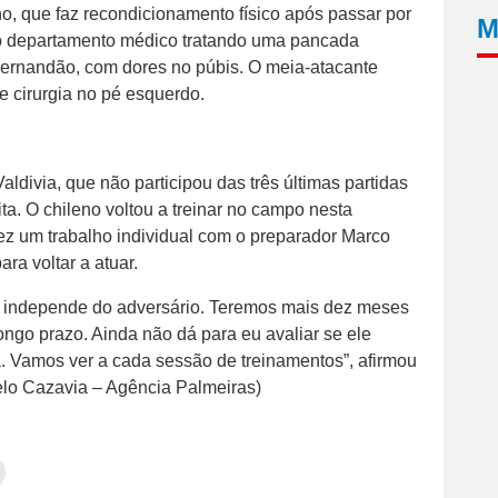
, que faz recondicionamento físico após passar por
M
ou no departamento médico tratando uma pancada
 Fernandão, com dores no púbis. O meia-atacante
e cirurgia no pé esquerdo.
aldivia, que não participou das três últimas partidas
ta. O chileno voltou a treinar no campo nesta
z um trabalho individual com o preparador Marco
ra voltar a atuar.
e independe do adversário. Teremos mais dez meses
ngo prazo. Ainda não dá para eu avaliar se ele
. Vamos ver a cada sessão de treinamentos”, afirmou
elo Cazavia – Agência Palmeiras)
Clique
para
tilhar
imprimir(abre