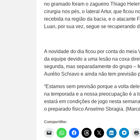
no gramado foram o zagueiro Thiago Heleno
cirurgia nos pés, o lateral Artur, que fic
recebida na região da bacia, e o atacante
Luan, por sua vez, segue se recuperando d
A novidade do dia ficou por conta do meia V
da equipe devido a uma lesão na coxa direi
segunda, mas separadamente do grupo – fe
Aurélio Schiavo e ainda não tem previsão pa
“Estamos sem previsão porque a volta del
na temporada e a nossa preocupação é a lo
estará em condições de jogo nesta semana
o preparado físico Anselmo Sbragia. (Marc
Compartilhe:
Clique
Clique
Clique
Clique
Clique
Clique
Clique
para
para
para
para
para
para
para
enviar
compartilhar
compartilhar
compartilhar
compartilhar
compartilhar
compar