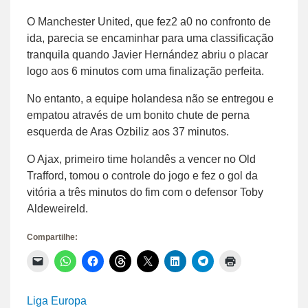
O Manchester United, que fez2 a0 no confronto de
ida, parecia se encaminhar para uma classificação
tranquila quando Javier Hernández abriu o placar
logo aos 6 minutos com uma finalização perfeita.
No entanto, a equipe holandesa não se entregou e
empatou através de um bonito chute de perna
esquerda de Aras Ozbiliz aos 37 minutos.
O Ajax, primeiro time holandês a vencer no Old
Trafford, tomou o controle do jogo e fez o gol da
vitória a três minutos do fim com o defensor Toby
Aldeweireld.
Compartilhe:
Clique
Clique
Clique
Clique
Clique
Clique
Clique
Clique
para
para
para
para
para
para
para
para
enviar
compartilhar
compartilhar
compartilhar
compartilhar
compartilhar
compartilhar
imprimir(abre
um
no
no
no
no
no
no
em
link
WhatsApp(abre
Facebook(abre
Threads(abre
X(abre
LinkedIn(abre
Telegram(abre
nova
Liga Europa
por
em
em
em
em
em
em
janela)