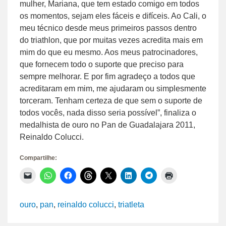
mulher, Mariana, que tem estado comigo em todos
os momentos, sejam eles fáceis e difíceis. Ao Cali, o
meu técnico desde meus primeiros passos dentro
do triathlon, que por muitas vezes acredita mais em
mim do que eu mesmo. Aos meus patrocinadores,
que fornecem todo o suporte que preciso para
sempre melhorar. E por fim agradeço a todos que
acreditaram em mim, me ajudaram ou simplesmente
torceram. Tenham certeza de que sem o suporte de
todos vocês, nada disso seria possível”, finaliza o
medalhista de ouro no Pan de Guadalajara 2011,
Reinaldo Colucci.
Compartilhe:
Clique
Clique
Clique
Clique
Clique
Clique
Clique
Clique
para
para
para
para
para
para
para
para
enviar
compartilhar
compartilhar
compartilhar
compartilhar
compartilhar
compartilhar
imprimir(abre
um
no
no
no
no
no
no
em
link
WhatsApp(abre
Facebook(abre
Threads(abre
X(abre
LinkedIn(abre
Telegram(abre
nova
ouro
,
pan
,
reinaldo colucci
,
triatleta
por
em
em
em
em
em
em
janela)
e-
nova
nova
nova
nova
nova
nova
mail
janela)
janela)
janela)
janela)
janela)
janela)