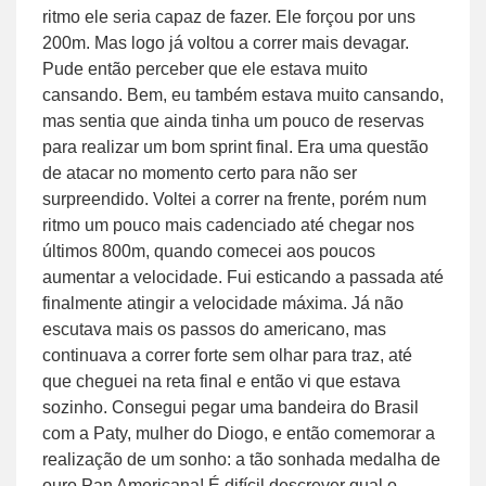
ritmo ele seria capaz de fazer. Ele forçou por uns
200m. Mas logo já voltou a correr mais devagar.
Pude então perceber que ele estava muito
cansando. Bem, eu também estava muito cansando,
mas sentia que ainda tinha um pouco de reservas
para realizar um bom sprint final. Era uma questão
de atacar no momento certo para não ser
surpreendido. Voltei a correr na frente, porém num
ritmo um pouco mais cadenciado até chegar nos
últimos 800m, quando comecei aos poucos
aumentar a velocidade. Fui esticando a passada até
finalmente atingir a velocidade máxima. Já não
escutava mais os passos do americano, mas
continuava a correr forte sem olhar para traz, até
que cheguei na reta final e então vi que estava
sozinho. Consegui pegar uma bandeira do Brasil
com a Paty, mulher do Diogo, e então comemorar a
realização de um sonho: a tão sonhada medalha de
ouro Pan Americana! É difícil descrever qual o