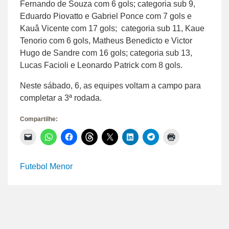
Fernando de Souza com 6 gols; categoria sub 9,
Eduardo Piovatto e Gabriel Ponce com 7 gols e
Kauâ Vicente com 17 gols; categoria sub 11, Kaue
Tenorio com 6 gols, Matheus Benedicto e Victor
Hugo de Sandre com 16 gols; categoria sub 13,
Lucas Facioli e Leonardo Patrick com 8 gols.
Neste sábado, 6, as equipes voltam a campo para
completar a 3ª rodada.
Compartilhe:
Clique
Clique
Clique
Clique
Clique
Clique
Clique
Clique
para
para
para
para
para
para
para
para
enviar
compartilhar
compartilhar
compartilhar
compartilhar
compartilhar
compartilhar
imprimir(abre
um
no
no
no
no
no
no
em
link
WhatsApp(abre
Facebook(abre
Threads(abre
X(abre
LinkedIn(abre
Telegram(abre
nova
Futebol Menor
por
em
em
em
em
em
em
janela)
e-
nova
nova
nova
nova
nova
nova
mail
janela)
janela)
janela)
janela)
janela)
janela)
para
um
amigo(abre
em
nova
janela)