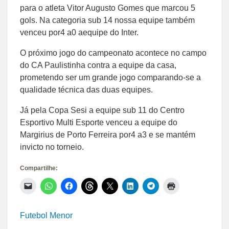
para o atleta Vitor Augusto Gomes que marcou 5
gols. Na categoria sub 14 nossa equipe também
venceu por4 a0 aequipe do Inter.
O próximo jogo do campeonato acontece no campo
do CA Paulistinha contra a equipe da casa,
prometendo ser um grande jogo comparando-se a
qualidade técnica das duas equipes.
Já pela Copa Sesi a equipe sub 11 do Centro
Esportivo Multi Esporte venceu a equipe do
Margirius de Porto Ferreira por4 a3 e se mantém
invicto no torneio.
Compartilhe:
Clique
Clique
Clique
Clique
Clique
Clique
Clique
Clique
para
para
para
para
para
para
para
para
enviar
compartilhar
compartilhar
compartilhar
compartilhar
compartilhar
compartilhar
imprimir(abre
um
no
no
no
no
no
no
em
link
WhatsApp(abre
Facebook(abre
Threads(abre
X(abre
LinkedIn(abre
Telegram(abre
nova
Futebol Menor
por
em
em
em
em
em
em
janela)
e-
nova
nova
nova
nova
nova
nova