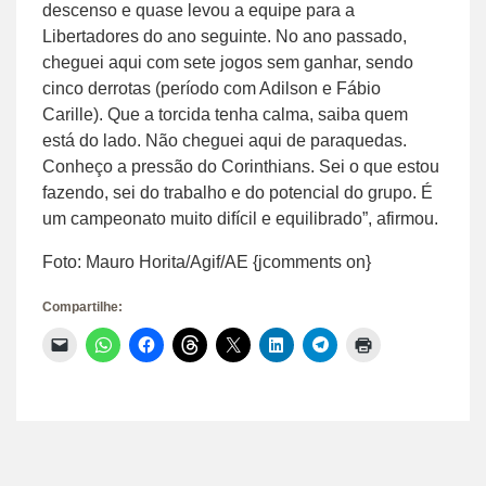
descenso e quase levou a equipe para a
Libertadores do ano seguinte. No ano passado,
cheguei aqui com sete jogos sem ganhar, sendo
cinco derrotas (período com Adilson e Fábio
Carille). Que a torcida tenha calma, saiba quem
está do lado. Não cheguei aqui de paraquedas.
Conheço a pressão do Corinthians. Sei o que estou
fazendo, sei do trabalho e do potencial do grupo. É
um campeonato muito difícil e equilibrado”, afirmou.
Foto: Mauro Horita/Agif/AE {jcomments on}
Compartilhe:
Clique
Clique
Clique
Clique
Clique
Clique
Clique
Clique
para
para
para
para
para
para
para
para
enviar
compartilhar
compartilhar
compartilhar
compartilhar
compartilhar
compartilhar
imprimir(abre
um
no
no
no
no
no
no
em
link
WhatsApp(abre
Facebook(abre
Threads(abre
X(abre
LinkedIn(abre
Telegram(abre
nova
por
em
em
em
em
em
em
janela)
e-
nova
nova
nova
nova
nova
nova
mail
janela)
janela)
janela)
janela)
janela)
janela)
para
um
amigo(abre