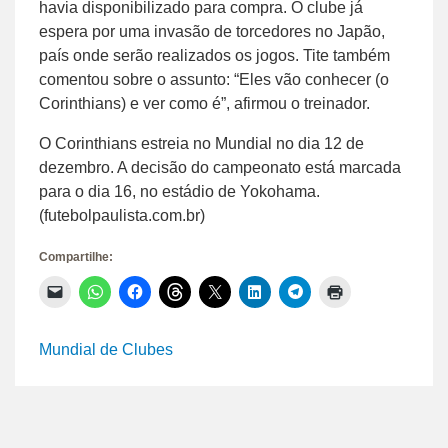
havia disponibilizado para compra. O clube já
espera por uma invasão de torcedores no Japão,
país onde serão realizados os jogos. Tite também
comentou sobre o assunto: “Eles vão conhecer (o
Corinthians) e ver como é”, afirmou o treinador.
O Corinthians estreia no Mundial no dia 12 de
dezembro. A decisão do campeonato está marcada
para o dia 16, no estádio de Yokohama.
(futebolpaulista.com.br)
Compartilhe:
Clique
Clique
Clique
Clique
Clique
Clique
Clique
Clique
para
para
para
para
para
para
para
para
enviar
compartilhar
compartilhar
compartilhar
compartilhar
compartilhar
compartilhar
imprimir(abre
um
no
no
no
no
no
no
em
link
WhatsApp(abre
Facebook(abre
Threads(abre
X(abre
LinkedIn(abre
Telegram(abre
nova
Mundial de Clubes
por
em
em
em
em
em
em
janela)
e-
nova
nova
nova
nova
nova
nova
mail
janela)
janela)
janela)
janela)
janela)
janela)
para
um
amigo(abre
em
nova