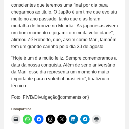
conscientes que teremos uma final por dia para
chegarmos ao título. O Japão é um time que evoluiu
muito no ano passado, tanto que elas foram
medalha de bronze no Mundial. As japonesas vivem
um bom momento e jogam com muita velocidade”,
afirmou Zé Roberto, que, assim como Mari, também
tem um grande carinho pelo dia 23 de agosto.
“Hoje é um dia muito feliz. Sempre comemoramos a
data da nossa conquista. Além de ser o aniversário
da Mari, esse dia representa um momento muito
importante para o voleibol brasileiro”, finalizou o
técnico.
Foto: FIVB/Divulgação{jcomments on}
Compartilhe:
Clique
Clique
Clique
Clique
Clique
Clique
Clique
Clique
para
para
para
para
para
para
para
para
enviar
compartilhar
compartilhar
compartilhar
compartilhar
compartilhar
compartilhar
imprimir(abre