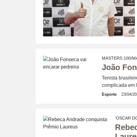
MASTERS 100/M
João Fons
Tenista brasilei
complicada em M
Esporte
23/04/2
'OSCAR D
Rebec
Laure