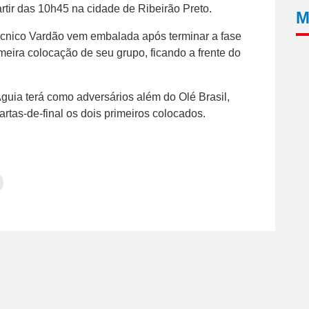
artir das 10h45 na cidade de Ribeirão Preto.
M
écnico Vardão vem embalada após terminar a fase
imeira colocação de seu grupo, ficando a frente do
guia terá como adversários além do Olé Brasil,
tas-de-final os dois primeiros colocados.
Clique
para
tilhar
imprimir(abre
em
e
am(abre
nova
janela)