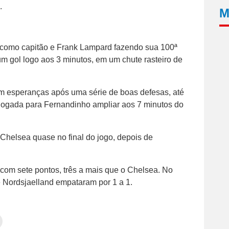
.
M
o como capitão e Frank Lampard fazendo sua 100ª
m gol logo aos 3 minutos, em um chute rasteiro de
m esperanças após uma série de boas defesas, até
jogada para Fernandinho ampliar aos 7 minutos do
Chelsea quase no final do jogo, depois de
, com sete pontos, três a mais que o Chelsea. No
e Nordsjaelland empataram por 1 a 1.
Clique
para