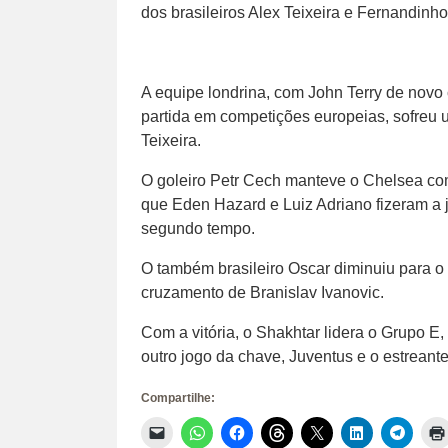
dos brasileiros Alex Teixeira e Fernandinho
A equipe londrina, com John Terry de nov
partida em competições europeias, sofreu u
Teixeira.
O goleiro Petr Cech manteve o Chelsea co
que Eden Hazard e Luiz Adriano fizeram a 
segundo tempo.
O também brasileiro Oscar diminuiu para o 
cruzamento de Branislav Ivanovic.
Com a vitória, o Shakhtar lidera o Grupo E
outro jogo da chave, Juventus e o estreant
Compartilhe:
Clique
Clique
Clique
Clique
Clique
Clique
Clique
para
para
para
para
para
para
para