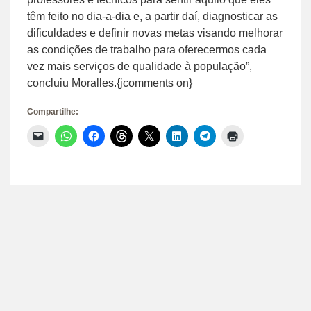
têm feito no dia-a-dia e, a partir daí, diagnosticar as
dificuldades e definir novas metas visando melhorar
as condições de trabalho para oferecermos cada
vez mais serviços de qualidade à população”,
concluiu Moralles.{jcomments on}
Compartilhe:
Clique
Clique
Clique
Clique
Clique
Clique
Clique
Clique
para
para
para
para
para
para
para
para
enviar
compartilhar
compartilhar
compartilhar
compartilhar
compartilhar
compartilhar
imprimir(abre
um
no
no
no
no
no
no
em
link
WhatsApp(abre
Facebook(abre
Threads(abre
X(abre
LinkedIn(abre
Telegram(abre
nova
por
em
em
em
em
em
em
janela)
e-
nova
nova
nova
nova
nova
nova
mail
janela)
janela)
janela)
janela)
janela)
janela)
para
um
amigo(abre
em
nova
janela)