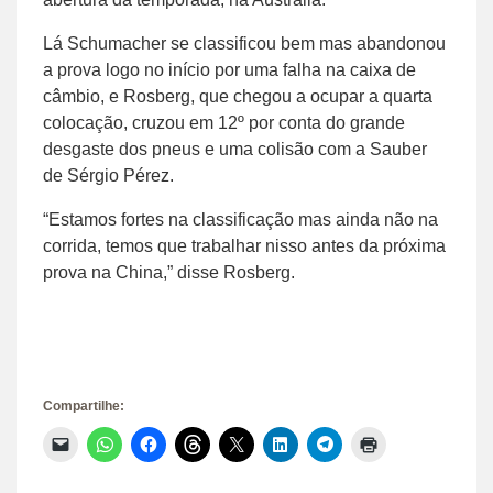
Lá Schumacher se classificou bem mas abandonou
a prova logo no início por uma falha na caixa de
câmbio, e Rosberg, que chegou a ocupar a quarta
colocação, cruzou em 12º por conta do grande
desgaste dos pneus e uma colisão com a Sauber
de Sérgio Pérez.
“Estamos fortes na classificação mas ainda não na
corrida, temos que trabalhar nisso antes da próxima
prova na China,” disse Rosberg.
Compartilhe:
Clique
Clique
Clique
Clique
Clique
Clique
Clique
Clique
para
para
para
para
para
para
para
para
enviar
compartilhar
compartilhar
compartilhar
compartilhar
compartilhar
compartilhar
imprimir(abre
um
no
no
no
no
no
no
em