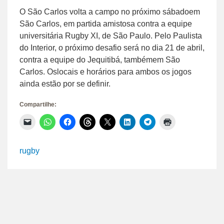
O São Carlos volta a campo no próximo sábadoem
São Carlos, em partida amistosa contra a equipe
universitária Rugby XI, de São Paulo. Pelo Paulista
do Interior, o próximo desafio será no dia 21 de abril,
contra a equipe do Jequitibá, tambémem São
Carlos. Oslocais e horários para ambos os jogos
ainda estão por se definir.
Compartilhe:
Clique
Clique
Clique
Clique
Clique
Clique
Clique
Clique
para
para
para
para
para
para
para
para
enviar
compartilhar
compartilhar
compartilhar
compartilhar
compartilhar
compartilhar
imprimir(abre
um
no
no
no
no
no
no
em
link
WhatsApp(abre
Facebook(abre
Threads(abre
X(abre
LinkedIn(abre
Telegram(abre
nova
rugby
por
em
em
em
em
em
em
janela)
e-
nova
nova
nova
nova
nova
nova
mail
janela)
janela)
janela)
janela)
janela)
janela)
para
um
amigo(abre
em
nova
janela)