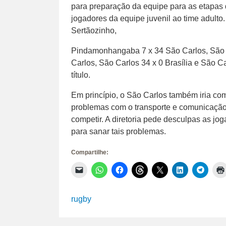
para preparação da equipe para as etapas
jogadores da equipe juvenil ao time adulto
Sertãozinho,
Pindamonhangaba 7 x 34 São Carlos, São C
Carlos, São Carlos 34 x 0 Brasília e São C
título.
Em princípio, o São Carlos também iria com
problemas com o transporte e comunicação
competir. A diretoria pede desculpas as jo
para sanar tais problemas.
Compartilhe:
Clique
Clique
Clique
Clique
Clique
Clique
Clique
para
para
para
para
para
para
para
enviar
compartilhar
compartilhar
compartilhar
compartilhar
compartilhar
compar
um
no
no
no
no
no
no
link
WhatsApp(abre
Facebook(abre
Threads(abre
X(abre
LinkedIn(abr
Telegr
rugby
por
em
em
em
em
em
em
e-
nova
nova
nova
nova
nova
nova
mail
janela)
janela)
janela)
janela)
janela)
janela)
para