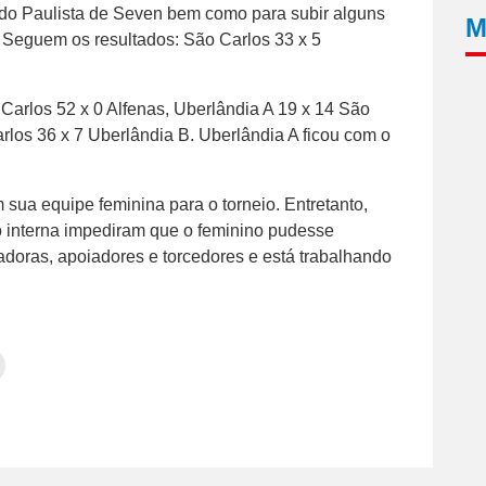
 do Paulista de Seven bem como para subir alguns
M
. Seguem os resultados: São Carlos 33 x 5
arlos 52 x 0 Alfenas, Uberlândia A 19 x 14 São
arlos 36 x 7 Uberlândia B. Uberlândia A ficou com o
 sua equipe feminina para o torneio. Entretanto,
 interna impediram que o feminino pudesse
gadoras, apoiadores e torcedores e está trabalhando
Clique
para
tilhar
imprimir(abre
em
e
am(abre
nova
janela)