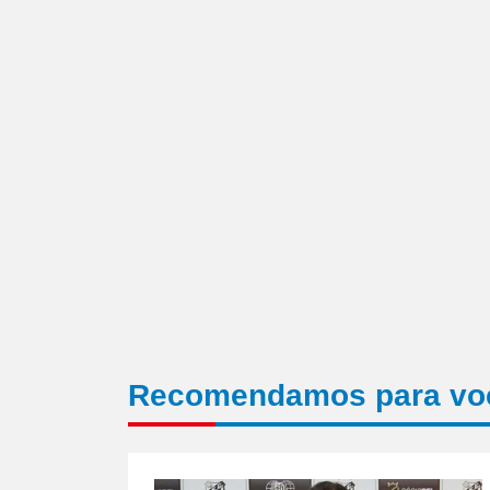
um
amigo(abre
em
nova
janela)
Recomendamos para vo