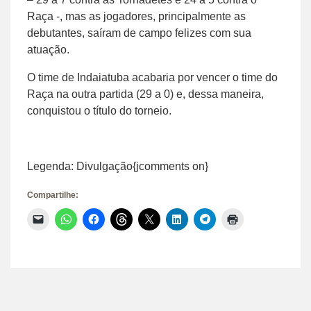
Raça -, mas as jogadores, principalmente as
debutantes, saíram de campo felizes com sua
atuação.
O time de Indaiatuba acabaria por vencer o time do
Raça na outra partida (29 a 0) e, dessa maneira,
conquistou o título do torneio.
Legenda: Divulgação{jcomments on}
Compartilhe:
Clique
Clique
Clique
Clique
Clique
Clique
Clique
Clique
para
para
para
para
para
para
para
para
enviar
compartilhar
compartilhar
compartilhar
compartilhar
compartilhar
compartilhar
imprimir(abre
um
no
no
no
no
no
no
em
link
WhatsApp(abre
Facebook(abre
Threads(abre
X(abre
LinkedIn(abre
Telegram(abre
nova
por
em
em
em
em
em
em
janela)
e-
nova
nova
nova
nova
nova
nova
mail
janela)
janela)
janela)
janela)
janela)
janela)
para
um
amigo(abre