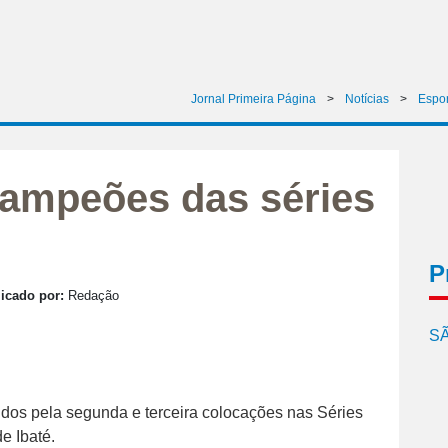
Jornal Primeira Página
>
Notícias
>
Espor
campeões das séries
P
icado por:
Redação
SÃ
idos pela segunda e terceira colocações nas Séries
e Ibaté.