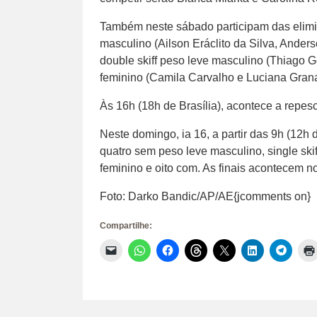
Também neste sábado participam das elimin
masculino (Ailson Eráclito da Silva, Anders
double skiff peso leve masculino (Thiago G
feminino (Camila Carvalho e Luciana Grana
Às 16h (18h de Brasília), acontece a repes
Neste domingo, ia 16, a partir das 9h (12h d
quatro sem peso leve masculino, single skif
feminino e oito com. As finais acontecem no
Foto: Darko Bandic/AP/AE{jcomments on}
Compartilhe:
Clique
Clique
Clique
Clique
Clique
Clique
Clique
para
para
para
para
para
para
para
enviar
compartilhar
compartilhar
compartilhar
compartilhar
compartilhar
compar
um
no
no
no
no
no
no
link
WhatsApp(abre
Facebook(abre
Threads(abre
X(abre
LinkedIn(abr
Telegr
por
em
em
em
em
em
em
e-
nova
nova
nova
nova
nova
nova
mail
janela)
janela)
janela)
janela)
janela)
janela)