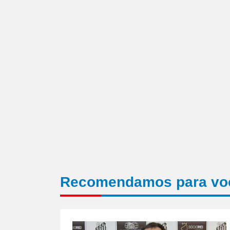
para
um
amigo(abre
em
nova
janela)
Recomendamos para vo