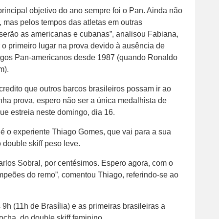
ncipal objetivo do ano sempre foi o Pan. Ainda não
i, mas pelos tempos das atletas em outras
 serão as americanas e cubanas”, analisou Fabiana,
 o primeiro lugar na prova devido à ausência de
Jogos Pan-americanos desde 1987 (quando Ronaldo
m).
redito que outros barcos brasileiros possam ir ao
inha prova, espero não ser a única medalhista de
ue estreia neste domingo, dia 16.
 é o experiente Thiago Gomes, que vai para a sua
double skiff peso leve.
arlos Sobral, por centésimos. Espero agora, com o
ampeões do remo”, comentou Thiago, referindo-se ao
h (11h de Brasília) e as primeiras brasileiras a
cha, do double skiff feminino.