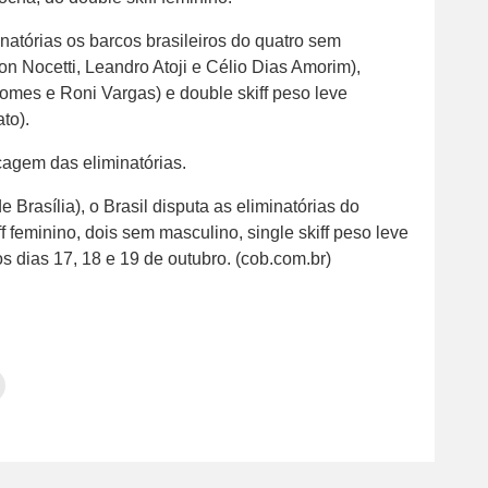
atórias os barcos brasileiros do quatro sem
on Nocetti, Leandro Atoji e Célio Dias Amorim),
omes e Roni Vargas) e double skiff peso leve
to).
cagem das eliminatórias.
e Brasília), o Brasil disputa as eliminatórias do
f feminino, dois sem masculino, single skiff peso leve
s dias 17, 18 e 19 de outubro. (cob.com.br)
Clique
para
tilhar
imprimir(abre
em
e
am(abre
nova
janela)