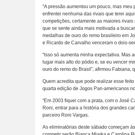
“A pressão aumentou um pouco, mas meu pri
enfrentei nenhuma das rivais que terei aqu
competições, certamente as maiores rivais
que se sente ainda mais motivada a buscar
medalhas de ouro do remo brasileiro em 
e Ricardo de Carvalho venceram o dois-se
“Isso só aumenta minha expectativa. Mas ac
lugar mais alto do pódio e, se eu vencer m
ouro do remo do Brasil”, afirmou Fabiana, q
Quem acredita que pode realizar esse feito
quarta edição de Jogos Pan-americanos no 
“Em 2003 fiquei com a prata, com o José C
Roni, entrar para a história dos grandes c
parceiro Roni Vargas.
As eliminatórias deste sábado começam às 9
competir serão Bianca Miarka e Carolina Ro