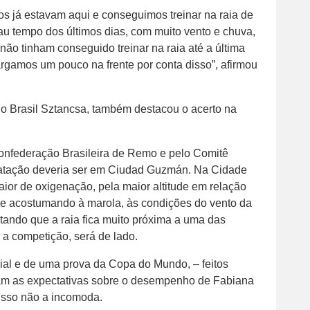
 já estavam aqui e conseguimos treinar na raia de
u tempo dos últimos dias, com muito vento e chuva,
ão tinham conseguido treinar na raia até a última
largamos um pouco na frente por conta disso”, afirmou
io Brasil Sztancsa, também destacou o acerto na
Confederação Brasileira de Remo e pelo Comitê
imatação deveria ser em Ciudad Guzmán. Na Cidade
ior de oxigenação, pela maior altitude em relação
 se acostumando à marola, às condições do vento da
ntando que a raia fica muito próxima a uma das
 a competição, será de lado.
dial e de uma prova da Copa do Mundo, – feitos
aram as expectativas sobre o desempenho de Fabiana
isso não a incomoda.