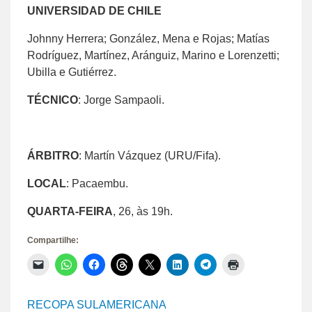
UNIVERSIDAD DE CHILE
Johnny Herrera; González, Mena e Rojas; Matías
Rodríguez, Martínez, Aránguiz, Marino e Lorenzetti;
Ubilla e Gutiérrez.
TÉCNICO
: Jorge Sampaoli.
ÁRBITRO
: Martín Vázquez (URU/Fifa).
LOCAL
: Pacaembu.
QUARTA-FEIRA
, 26, às 19h.
Compartilhe:
Clique
Clique
Clique
Clique
Clique
Clique
Clique
Clique
para
para
para
para
para
para
para
para
enviar
compartilhar
compartilhar
compartilhar
compartilhar
compartilhar
compartilhar
imprimir(abre
um
no
no
no
no
no
no
em
link
WhatsApp(abre
Facebook(abre
Threads(abre
X(abre
LinkedIn(abre
Telegram(abre
nova
RECOPA SULAMERICANA
por
em
em
em
em
em
em
janela)