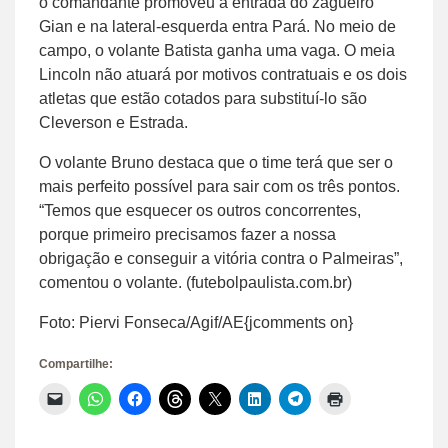
o comandante promoveu a entrada do zagueiro
Gian e na lateral-esquerda entra Pará. No meio de
campo, o volante Batista ganha uma vaga. O meia
Lincoln não atuará por motivos contratuais e os dois
atletas que estão cotados para substituí-lo são
Cleverson e Estrada.
O volante Bruno destaca que o time terá que ser o
mais perfeito possível para sair com os três pontos.
“Temos que esquecer os outros concorrentes,
porque primeiro precisamos fazer a nossa
obrigação e conseguir a vitória contra o Palmeiras”,
comentou o volante. (futebolpaulista.com.br)
Foto: Piervi Fonseca/Agif/AE{jcomments on}
Compartilhe:
Clique
Clique
Clique
Clique
Clique
Clique
Clique
Clique
para
para
para
para
para
para
para
para
enviar
compartilhar
compartilhar
compartilhar
compartilhar
compartilhar
compartilhar
imprimir(abre
um
no
no
no
no
no
no
em
link
WhatsApp(abre
Facebook(abre
Threads(abre
X(abre
LinkedIn(abre
Telegram(abre
nova