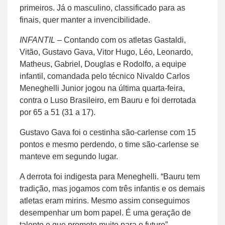
primeiros. Já o masculino, classificado para as
finais, quer manter a invencibilidade.
INFANTIL
– Contando com os atletas Gastaldi,
Vitão, Gustavo Gava, Vitor Hugo, Léo, Leonardo,
Matheus, Gabriel, Douglas e Rodolfo, a equipe
infantil, comandada pelo técnico Nivaldo Carlos
Meneghelli Junior jogou na última quarta-feira,
contra o Luso Brasileiro, em Bauru e foi derrotada
por 65 a 51 (31 a 17).
Gustavo Gava foi o cestinha são-carlense com 15
pontos e mesmo perdendo, o time são-carlense se
manteve em segundo lugar.
A derrota foi indigesta para Meneghelli. “Bauru tem
tradição, mas jogamos com três infantis e os demais
atletas eram mirins. Mesmo assim conseguimos
desempenhar um bom papel. É uma geração de
talento e que promete muito para o futuro”,