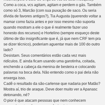
Como a coca, vcs agitam, agitam e perdem o gás. Também
como só 3, Marcão (com sua puxação de saco. Ou seria
dívida de favores antigos?), Tia Augusta (querendo voltar a
mamar como fazia antes e por isso mesmo não suporta
quando mostram a ele o que é realmente fazer uso
honesto dos recursos) e Hortelino (sempre esqueço deste
último de tão insignificante que é, já que nem CRF tem pra
se dizer técnico), poderiam aguentar mais de 100 do outro
lado?
Desistam. Seus comentários estão cada vez mais
ridículos. E ainda ficam usando uma garotinha, coitada,
enchendo a cabeça da menina de besteira e colocando
palavras na boca dela. Não entendo como o pai dela não
enxerga isso.
Cadê o resultado da são-carlense que nadaria por Matão?
Mostra aí, trio de araque. Deve doer muito ver a Apanasc
detonando, né?
O pior é que atacam pessoas que nem conhecem