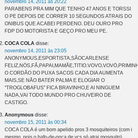
novembro 14, 2011 às 20:22
PARABENS PRA MIM QUE TENHO 47 ANOS E TORSSI
O PE DEPOIS DE CORRER 10 SEGUNDOS ATRAIS DO
ONIBUS QUE ACABEI PERDENO. DEU OURO PRO
FDP DO MOTORISTA E GEÇO PRO MEU PE.
COCA COLA
disse:
novembro 14, 2011 às 23:05
ANONYMOUS,ESPORTISTA,SÃOCARLENSE
FELIZ,NÓS,FÃ,PAPAI,MAMÃE,TITIO.VOVO,VOVÓ,PRIM
O CORDÃO DO PUXA SACOS CADA DIA AUMENTA
MAIS,SE NÃO BATER PALMA E ELOGIAR O
“TROGLOBAFUS” FICA BRAVINHO,E AI NINGUEM
NADA,VAI TODO MUNDO PRO CHUVEIRO DE
CASTIGO.
Anonymous
disse:
novembro 15, 2011 às 00:34
COCA COLA é um bom apelido pros 3 mosquiteiros (com i
mesmo, pois o bafo-de-onça de vcs só atrai mosquito).