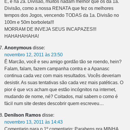
É, e na 2a. Divisão, muitos nadam melhor que os da 1a.
Divisão, como a nossa RENATA que fez os melhores
tempos dos Jogos, vencendo TODAS da 1a. Divisão no
100m e 50m borboleta!!!
MORRAM DE INVEJA SEUS INCAPAZES!!!
HAHAHAHAHA!
Anonymous
disse:
novembro 12, 2011 às 23:50
Ê Marcão, você e seu amigo gordão tão se roendo, hein?
Falam, falam, fazem campanha contra e a Apanasc
continua cada vez com mais resultados. Vocês deveriam
desistir. As suas tentativas são cada vez mais patéticas. O
pior é que vcs acham que estão incógnitos na internet,
mudando de nome, né? Coitados, mal sabem o como é
fácil num site destes descobrir quem escreveu…
Denilson Ramos
disse:
novembro 13, 2011 às 14:43
Comentario para o 1º comentario: Parabens pra MINHA