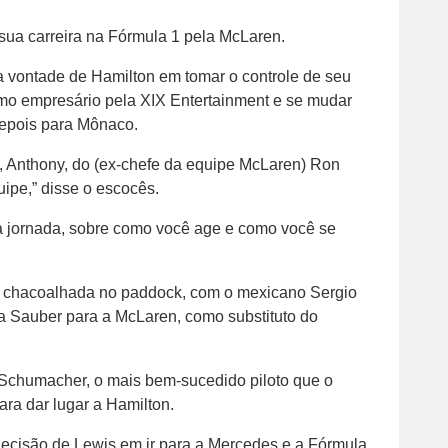
 sua carreira na Fórmula 1 pela McLaren.
 vontade de Hamilton em tomar o controle de seu
como empresário pela XIX Entertainment e se mudar
 depois para Mônaco.
, Anthony, do (ex-chefe da equipe McLaren) Ron
uipe,” disse o escocês.
 a jornada, sobre como você age e como você se
chacoalhada no paddock, com o mexicano Sergio
da Sauber para a McLaren, como substituto do
chumacher, o mais bem-sucedido piloto que o
para dar lugar a Hamilton.
 decisão de Lewis em ir para a Mercedes e a Fórmula