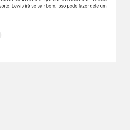
orte, Lewis irá se sair bem. Isso pode fazer dele um
Clique
para
tilhar
imprimir(abre
em
e
am(abre
nova
janela)