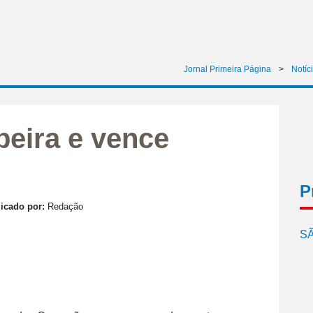
Jornal Primeira Página
>
Notíc
beira e vence
P
icado por:
Redação
SÃ