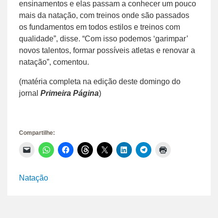
ensinamentos e elas passam a conhecer um pouco
mais da natação, com treinos onde são passados
os fundamentos em todos estilos e treinos com
qualidade”, disse. “Com isso podemos ‘garimpar’
novos talentos, formar possíveis atletas e renovar a
natação”, comentou.
(matéria completa na edição deste domingo do
jornal
Primeira Página
)
Compartilhe:
Clique
Clique
Clique
Clique
Clique
Clique
Clique
Clique
para
para
para
para
para
para
para
para
enviar
compartilhar
compartilhar
compartilhar
compartilhar
compartilhar
compartilhar
imprimir(abre
um
no
no
no
no
no
no
em
link
WhatsApp(abre
Facebook(abre
Threads(abre
X(abre
LinkedIn(abre
Telegram(abre
nova
Natação
por
em
em
em
em
em
em
janela)
e-
nova
nova
nova
nova
nova
nova
mail
janela)
janela)
janela)
janela)
janela)
janela)
para
um
amigo(abre
em