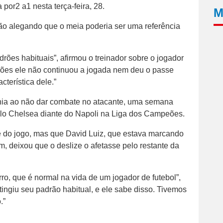
 por2 a1 nesta terça-feira, 28.
M
o alegando que o meia poderia ser uma referência
rões habituais”, afirmou o treinador sobre o jogador
iões ele não continuou a jogada nem deu o passe
cterística dele.”
snia ao não dar combate no atacante, uma semana
elo Chelsea diante do Napoli na Liga dos Campeões.
 do jogo, mas que David Luiz, que estava marcando
, deixou que o deslize o afetasse pelo restante da
ro, que é normal na vida de um jogador de futebol”,
tingiu seu padrão habitual, e ele sabe disso. Tivemos
.”