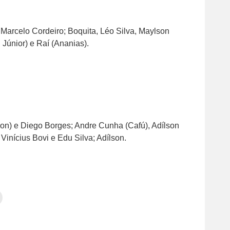
 Marcelo Cordeiro; Boquita, Léo Silva, Maylson
 Júnior) e Raí (Ananias).
on) e Diego Borges; Andre Cunha (Cafú), Adílson
Vinícius Bovi e Edu Silva; Adílson.
Clique
para
tilhar
imprimir(abre
em
e
am(abre
nova
janela)