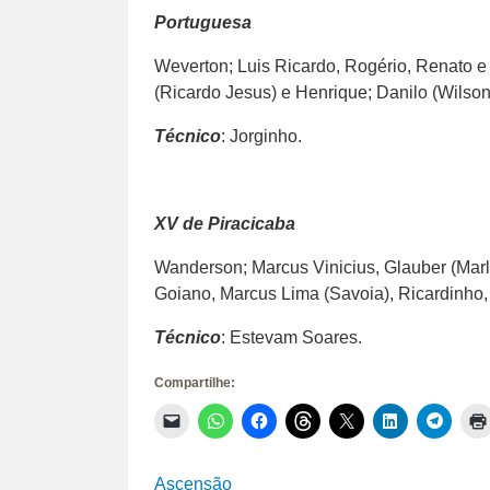
Portuguesa
Weverton; Luis Ricardo, Rogério, Renato e
(Ricardo Jesus) e Henrique; Danilo (Wilson
Técnico
: Jorginho.
XV de Piracicaba
Wanderson; Marcus Vinicius, Glauber (Marl
Goiano, Marcus Lima (Savoia), Ricardinho, 
Técnico
: Estevam Soares.
Compartilhe:
Clique
Clique
Clique
Clique
Clique
Clique
Clique
para
para
para
para
para
para
para
enviar
compartilhar
compartilhar
compartilhar
compartilhar
compartilhar
compar
um
no
no
no
no
no
no
link
WhatsApp(abre
Facebook(abre
Threads(abre
X(abre
LinkedIn(abr
Telegr
Ascensão
por
em
em
em
em
em
em