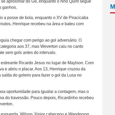
 e se aproximar do G8, enquanto o Nhô Quim segue
M
s ganhos.
o a posse de bola, enquanto o XV de Piracicaba
minutos, Henrique recebeu na área e bateu com
guia chegar com perigo ao gol adversário. O
categoria aos 37, mas Weverton caiu no canto
te sem gols antes do intervalo.
 estreante Ricardo Jesus no lugar de Maylson. Com
va e abriu o placar. Aos 13, Henrique cruzou da
 saída do goleiro para fazer o gol da Lusa no
 boa oportunidade para igualar a contagem, mas o
ma do travessão. Pouco depois, Ricardinho recebeu
everton.
a esquerda, Wilson Júnior cabeceou e Wanderson