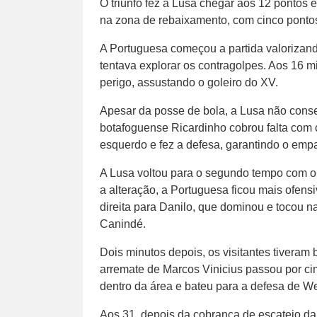
O triunfo fez a Lusa chegar aos 12 pontos
na zona de rebaixamento, com cinco ponto
A Portuguesa começou a partida valorizand
tentava explorar os contragolpes. Aos 16 
perigo, assustando o goleiro do XV.
Apesar da posse de bola, a Lusa não conse
botafoguense Ricardinho cobrou falta com 
esquerdo e fez a defesa, garantindo o empa
A Lusa voltou para o segundo tempo com o
a alteração, a Portuguesa ficou mais ofensi
direita para Danilo, que dominou e tocou na
Canindé.
Dois minutos depois, os visitantes tiveram
arremate de Marcos Vinicius passou por ci
dentro da área e bateu para a defesa de W
Aos 31, depois da cobrança de escateio d