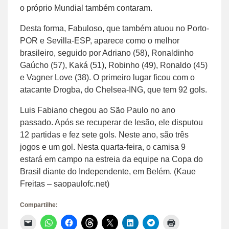
o próprio Mundial também contaram.
Desta forma, Fabuloso, que também atuou no Porto-
POR e Sevilla-ESP, aparece como o melhor
brasileiro, seguido por Adriano (58), Ronaldinho
Gaúcho (57), Kaká (51), Robinho (49), Ronaldo (45)
e Vagner Love (38). O primeiro lugar ficou com o
atacante Drogba, do Chelsea-ING, que tem 92 gols.
Luis Fabiano chegou ao São Paulo no ano
passado. Após se recuperar de lesão, ele disputou
12 partidas e fez sete gols. Neste ano, são três
jogos e um gol. Nesta quarta-feira, o camisa 9
estará em campo na estreia da equipe na Copa do
Brasil diante do Independente, em Belém. (Kaue
Freitas – saopaulofc.net)
Compartilhe:
Clique
Clique
Clique
Clique
Clique
Clique
Clique
Clique
para
para
para
para
para
para
para
para