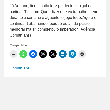
Já Adriano, ficou muito feliz por ter feito o gol da
partida. “Foi bom. Quer dizer que eu trabalhei bem
durante a semana e aguentei o jogo todo. Agora é
continuar trabalhando, porque eu ainda posso
melhorar mais”, completou o Imperador. (Agência
Corinthians)
Compartilhe:
Clique
Clique
Clique
Clique
Clique
Clique
Clique
Clique
para
para
para
para
para
para
para
para
enviar
compartilhar
compartilhar
compartilhar
compartilhar
compartilhar
compartilhar
imprimir(abre
um
no
no
no
no
no
no
em
link
WhatsApp(abre
Facebook(abre
Threads(abre
X(abre
LinkedIn(abre
Telegram(abre
nova
Corinthians
por
em
em
em
em
em
em
janela)
e-
nova
nova
nova
nova
nova
nova
mail
janela)
janela)
janela)
janela)
janela)
janela)
para
um
amigo(abre
em
nova
janela)