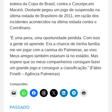
estreia da Copa do Brasil, contra o Coruripe,em
Maceió. Ovolante pegou um jogo de suspensão na
última rodada do Brasileiro de 2011, em razão dos
incidentes acontecidos na última rodada contra o
Corinthians.
“É uma pena, uma oportunidade perdida. Com isso
a gente só aprende. Era a chance de minha família
me ver jogar com a camisa do Palmeiras, ao vivo.
Meus amigos também estariam lá no estádio. Mas
espero que os meus companheiros consigam fazer
um grande jogo e conseguir a classificação.” (Fábio
Finelli – Agência Palmeiras)
Compartilhe:
Clique
Clique
Clique
Clique
Clique
Clique
Clique
Clique
para
para
para
para
para
para
para
para
enviar
compartilhar
compartilhar
compartilhar
compartilhar
compartilhar
compartilhar
imprimir(abre
um
no
no
no
no
no
no
em
link
WhatsApp(abre
Facebook(abre
Threads(abre
X(abre
LinkedIn(abre
Telegram(abre
nova
PASSADO
por
em
em
em
em
em
em
janela)
e-
nova
nova
nova
nova
nova
nova