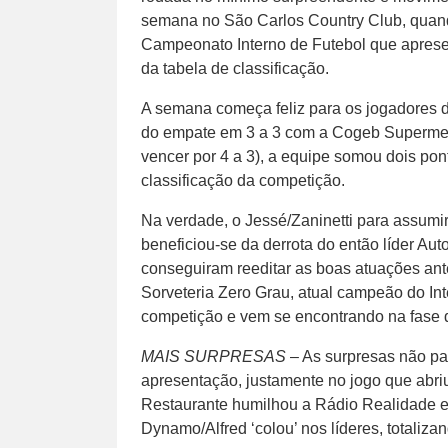
semana no São Carlos Country Club, quand
Campeonato Interno de Futebol que aprese
da tabela de classificação.
A semana começa feliz para os jogadores 
do empate em 3 a 3 com a Cogeb Supermerc
vencer por 4 a 3), a equipe somou dois pont
classificação da competição.
Na verdade, o Jessé/Zaninetti para assum
beneficiou-se da derrota do então líder Au
conseguiram reeditar as boas atuações ant
Sorveteria Zero Grau, atual campeão do In
competição e vem se encontrando na fase d
MAIS SURPRESAS
– As surpresas não pa
apresentação, justamente no jogo que abri
Restaurante humilhou a Rádio Realidade e 
Dynamo/Alfred ‘colou’ nos líderes, totaliza