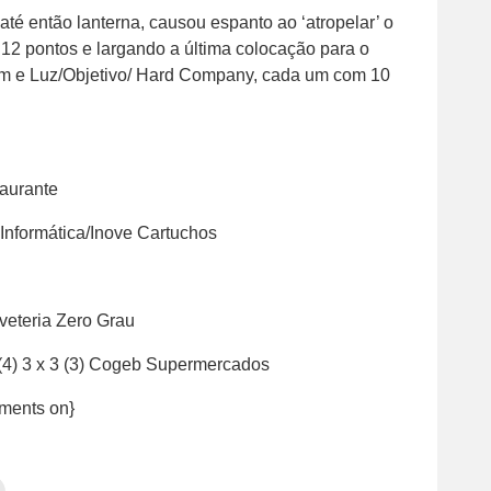
até então lanterna, causou espanto ao ‘atropelar’ o
12 pontos e largando a última colocação para o
Som e Luz/Objetivo/ Hard Company, cada um com 10
aurante
c Informática/Inove Cartuchos
veteria Zero Grau
(4) 3 x 3 (3) Cogeb Supermercados
ments on}
Clique