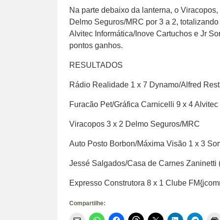
Na parte debaixo da lanterna, o Viracopos, 
Delmo Seguros/MRC por 3 a 2, totalizando 
Alvitec Informática/Inove Cartuchos e Jr 
pontos ganhos.
RESULTADOS
Rádio Realidade 1 x 7 Dynamo/Alfred Rest
Furacão Pet/Gráfica Carnicelli 9 x 4 Alvite
Viracopos 3 x 2 Delmo Seguros/MRC
Auto Posto Borbon/Máxima Visão 1 x 3 Sor
Jessé Salgados/Casa de Carnes Zaninetti 
Expresso Construtora 8 x 1 Clube FM{jcom
Compartilhe:
Clique
Clique
Clique
Clique
Clique
Clique
Clique