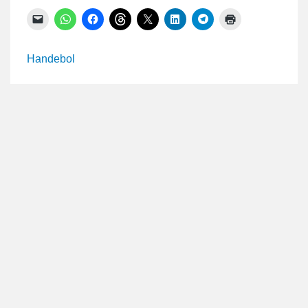
Clique
Clique
Clique
Clique
Clique
Clique
Clique
Clique
para
para
para
para
para
para
para
para
enviar
compartilhar
compartilhar
compartilhar
compartilhar
compartilhar
compartilhar
imprimir(abre
um
no
no
no
no
no
no
em
link
WhatsApp(abre
Facebook(abre
Threads(abre
X(abre
LinkedIn(abre
Telegram(abre
nova
Handebol
por
em
em
em
em
em
em
janela)
e-
nova
nova
nova
nova
nova
nova
mail
janela)
janela)
janela)
janela)
janela)
janela)
para
um
amigo(abre
em
nova
janela)