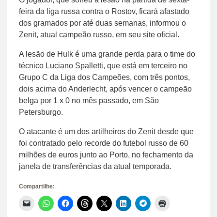
feira da liga russa contra o Rostov, ficará afastado
dos gramados por até duas semanas, informou o
Zenit, atual campeão russo, em seu site oficial.
A lesão de Hulk é uma grande perda para o time do
técnico Luciano Spalletti, que está em terceiro no
Grupo C da Liga dos Campeões, com três pontos,
dois acima do Anderlecht, após vencer o campeão
belga por 1 x 0 no mês passado, em São
Petersburgo.
O atacante é um dos artilheiros do Zenit desde que
foi contratado pelo recorde do futebol russo de 60
milhões de euros junto ao Porto, no fechamento da
janela de transferências da atual temporada.
Compartilhe:
Clique
Clique
Clique
Clique
Clique
Clique
Clique
Clique
para
para
para
para
para
para
para
para
enviar
compartilhar
compartilhar
compartilhar
compartilhar
compartilhar
compartilhar
imprimir(abre