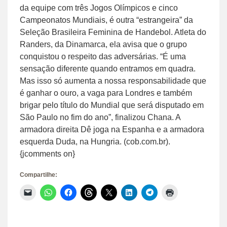
da equipe com três Jogos Olímpicos e cinco
Campeonatos Mundiais, é outra “estrangeira” da
Seleção Brasileira Feminina de Handebol. Atleta do
Randers, da Dinamarca, ela avisa que o grupo
conquistou o respeito das adversárias. “É uma
sensação diferente quando entramos em quadra.
Mas isso só aumenta a nossa responsabilidade que
é ganhar o ouro, a vaga para Londres e também
brigar pelo título do Mundial que será disputado em
São Paulo no fim do ano”, finalizou Chana. A
armadora direita Dê joga na Espanha e a armadora
esquerda Duda, na Hungria. (cob.com.br).
{jcomments on}
Compartilhe:
Clique
Clique
Clique
Clique
Clique
Clique
Clique
Clique
para
para
para
para
para
para
para
para
enviar
compartilhar
compartilhar
compartilhar
compartilhar
compartilhar
compartilhar
imprimir(abre
um
no
no
no
no
no
no
em
link
WhatsApp(abre
Facebook(abre
Threads(abre
X(abre
LinkedIn(abre
Telegram(abre
nova
por
em
em
em
em
em
em
janela)