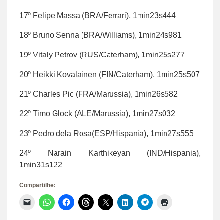
17º Felipe Massa (BRA/Ferrari), 1min23s444
18º Bruno Senna (BRA/Williams), 1min24s981
19º Vitaly Petrov (RUS/Caterham), 1min25s277
20º Heikki Kovalainen (FIN/Caterham), 1min25s507
21º Charles Pic (FRA/Marussia), 1min26s582
22º Timo Glock (ALE/Marussia), 1min27s032
23º Pedro dela Rosa(ESP/Hispania), 1min27s555
24º Narain Karthikeyan (IND/Hispania),
1min31s122
Compartilhe:
Clique
Clique
Clique
Clique
Clique
Clique
Clique
Clique
para
para
para
para
para
para
para
para
enviar
compartilhar
compartilhar
compartilhar
compartilhar
compartilhar
compartilhar
imprimir(abre
um
no
no
no
no
no
no
em