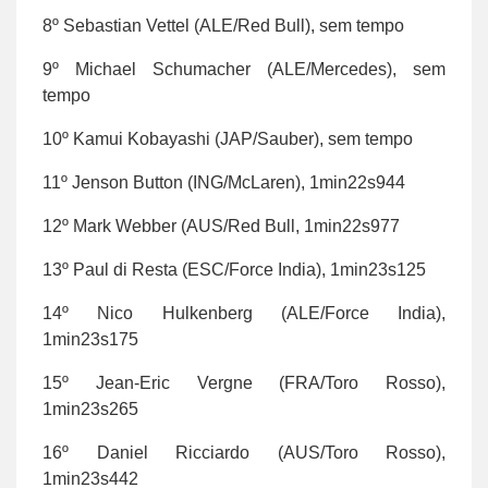
8º Sebastian Vettel (ALE/Red Bull), sem tempo
9º Michael Schumacher (ALE/Mercedes), sem
tempo
10º Kamui Kobayashi (JAP/Sauber), sem tempo
11º Jenson Button (ING/McLaren), 1min22s944
12º Mark Webber (AUS/Red Bull, 1min22s977
13º Paul di Resta (ESC/Force India), 1min23s125
14º Nico Hulkenberg (ALE/Force India),
1min23s175
15º Jean-Eric Vergne (FRA/Toro Rosso),
1min23s265
16º Daniel Ricciardo (AUS/Toro Rosso),
1min23s442