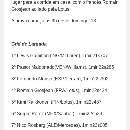
lugar para a corrida em casa, com o francês Romain
Grosjean ao lado pela Lotus.
A prova começa às 9h deste domingo, 13.
Grid de Largada
1º Lewis Hamilton (ING/McLaren), 1min21s707
2º Pastor Maldonado(VEN/Williams), 1min22s285
3º Fernando Alonso (ESP/Ferrari), 1min22s302
4º Romain Grosjean (FRA/Lotus), 1min22s424
5º Kimi Raikkonen (FIN/Lotus), 1min22s487
6º Sergio Perez (MEX/Sauber), 1min22s533
7º Nico Rosberg (ALE/Mercedes), 1min23s005