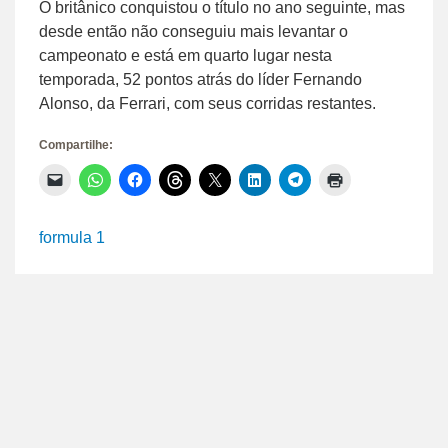
O britânico conquistou o título no ano seguinte, mas
desde então não conseguiu mais levantar o
campeonato e está em quarto lugar nesta
temporada, 52 pontos atrás do líder Fernando
Alonso, da Ferrari, com seus corridas restantes.
Compartilhe:
Clique
Clique
Clique
Clique
Clique
Clique
Clique
Clique
para
para
para
para
para
para
para
para
enviar
compartilhar
compartilhar
compartilhar
compartilhar
compartilhar
compartilhar
imprimir(abre
um
no
no
no
no
no
no
em
link
WhatsApp(abre
Facebook(abre
Threads(abre
X(abre
LinkedIn(abre
Telegram(abre
nova
formula 1
por
em
em
em
em
em
em
janela)
e-
nova
nova
nova
nova
nova
nova
mail
janela)
janela)
janela)
janela)
janela)
janela)
para
um
amigo(abre
em
nova
janela)