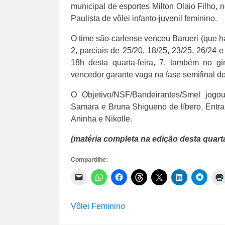
municipal de esportes Milton Olaio Filho,
Paulista de vôlei infanto-juvenil feminino.
O time são-carlense venceu Barueri (que ha
2, parciais de 25/20, 18/25, 23/25, 26/24 e
18h desta quarta-feira, 7, também no gi
vencedor garante vaga na fase semifinal 
O Objetivo/NSF/Bandeirantes/Smel jogou
Samara e Bruna Shigueno de líbero. Entrar
Aninha e Nikolle.
(matéria completa na edição desta quarta-
Compartilhe:
Clique
Clique
Clique
Clique
Clique
Clique
Clique
para
para
para
para
para
para
para
enviar
compartilhar
compartilhar
compartilhar
compartilhar
compartilhar
compar
um
no
no
no
no
no
no
link
WhatsApp(abre
Facebook(abre
Threads(abre
X(abre
LinkedIn(abr
Telegr
Vôlei Feminino
por
em
em
em
em
em
em
e-
nova
nova
nova
nova
nova
nova
mail
janela)
janela)
janela)
janela)
janela)
janela)