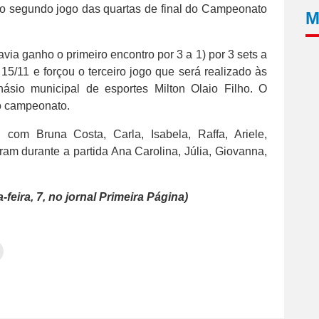
 no segundo jogo das quartas de final do Campeonato
M
via ganho o primeiro encontro por 3 a 1) por 3 sets a
 15/11 e forçou o terceiro jogo que será realizado às
násio municipal de esportes Milton Olaio Filho. O
do campeonato.
 com Bruna Costa, Carla, Isabela, Raffa, Ariele,
am durante a partida Ana Carolina, Júlia, Giovanna,
feira, 7, no jornal Primeira Página)
Clique
para
tilhar
imprimir(abre
em
e
am(abre
nova
janela)