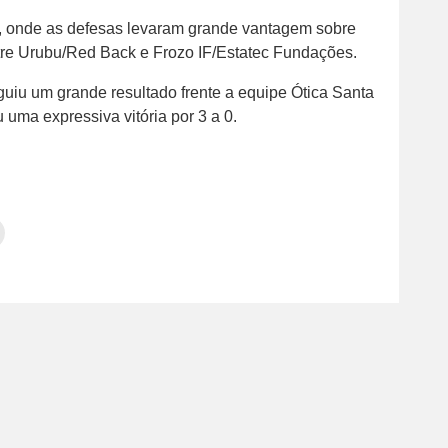
a, onde as defesas levaram grande vantagem sobre
ntre Urubu/Red Back e Frozo IF/Estatec Fundações.
guiu um grande resultado frente a equipe Ótica Santa
 uma expressiva vitória por 3 a 0.
Clique
para
tilhar
imprimir(abre
em
e
am(abre
nova
janela)