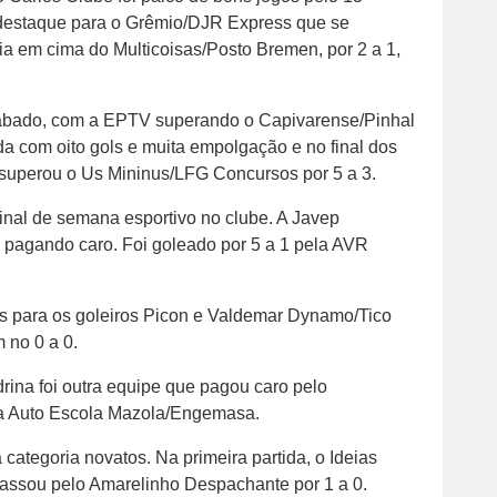
destaque para o Grêmio/DJR Express que se
a em cima do Multicoisas/Posto Bremen, por 2 a 1,
o sábado, com a EPTV superando o Capivarense/Pinhal
da com oito gols e muita empolgação e no final dos
superou o Us Mininus/LFG Concursos por 5 a 3.
inal de semana esportivo no clube. A Javep
 pagando caro. Foi goleado por 5 a 1 pela AVR
s para os goleiros Picon e Valdemar Dynamo/Tico
 no 0 a 0.
drina foi outra equipe que pagou caro pelo
la Auto Escola Mazola/Engemasa.
 categoria novatos. Na primeira partida, o Ideias
passou pelo Amarelinho Despachante por 1 a 0.