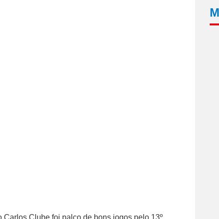
M
o Carlos Clube foi palco de bons jogos pelo 13º