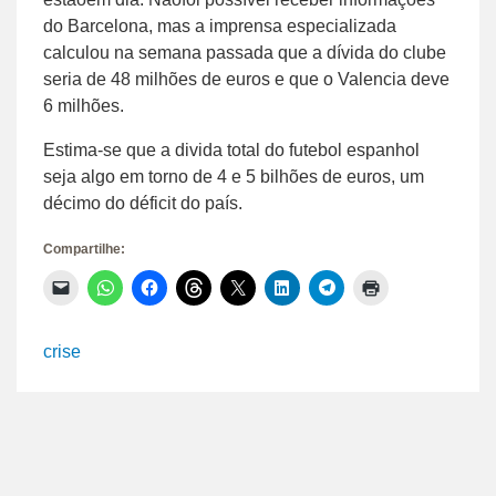
do Barcelona, mas a imprensa especializada
calculou na semana passada que a dívida do clube
seria de 48 milhões de euros e que o Valencia deve
6 milhões.
Estima-se que a divida total do futebol espanhol
seja algo em torno de 4 e 5 bilhões de euros, um
décimo do déficit do país.
Compartilhe:
Clique
Clique
Clique
Clique
Clique
Clique
Clique
Clique
para
para
para
para
para
para
para
para
enviar
compartilhar
compartilhar
compartilhar
compartilhar
compartilhar
compartilhar
imprimir(abre
um
no
no
no
no
no
no
em
link
WhatsApp(abre
Facebook(abre
Threads(abre
X(abre
LinkedIn(abre
Telegram(abre
nova
crise
por
em
em
em
em
em
em
janela)
e-
nova
nova
nova
nova
nova
nova
mail
janela)
janela)
janela)
janela)
janela)
janela)
para
um
amigo(abre
em
nova
janela)