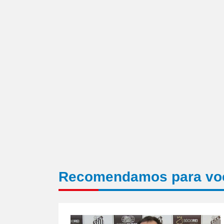
amigo(abre
em
nova
janela)
Recomendamos para vo