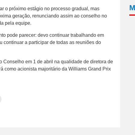
M
zar o próximo estágio no processo gradual, mas
 próxima geração, renunciando assim ao conselho no
da pela equipe.
nto pode parecer: devo continuar trabalhando em
u continuar a participar de todas as reuniões do
 no Conselho em 1 de abril na qualidade de diretora de
á como acionista majoritário da Williams Grand Prix
Clique
para
tilhar
imprimir(abre
em
e
am(abre
nova
janela)