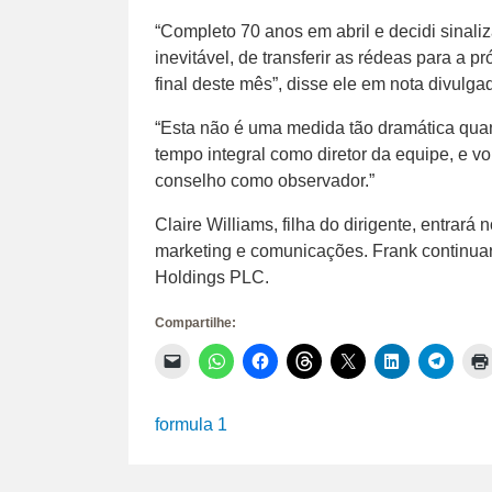
“Completo 70 anos em abril e decidi sinali
inevitável, de transferir as rédeas para a
final deste mês”, disse ele em nota divulga
“Esta não é uma medida tão dramática qua
tempo integral como diretor da equipe, e vo
conselho como observador.”
Claire Williams, filha do dirigente, entrará
marketing e comunicações. Frank continuar
Holdings PLC.
Compartilhe:
Clique
Clique
Clique
Clique
Clique
Clique
Clique
para
para
para
para
para
para
para
enviar
compartilhar
compartilhar
compartilhar
compartilhar
compartilhar
compar
um
no
no
no
no
no
no
link
WhatsApp(abre
Facebook(abre
Threads(abre
X(abre
LinkedIn(abr
Telegr
formula 1
por
em
em
em
em
em
em
e-
nova
nova
nova
nova
nova
nova
mail
janela)
janela)
janela)
janela)
janela)
janela)
para
um