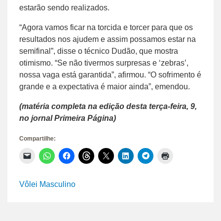
estarão sendo realizados.
“Agora vamos ficar na torcida e torcer para que os
resultados nos ajudem e assim possamos estar na
semifinal”, disse o técnico Dudão, que mostra
otimismo. “Se não tivermos surpresas e ‘zebras’,
nossa vaga está garantida”, afirmou. “O sofrimento é
grande e a expectativa é maior ainda”, emendou.
(matéria completa na edição desta terça-feira, 9,
no jornal Primeira Página)
Compartilhe:
Clique
Clique
Clique
Clique
Clique
Clique
Clique
Clique
para
para
para
para
para
para
para
para
enviar
compartilhar
compartilhar
compartilhar
compartilhar
compartilhar
compartilhar
imprimir(abre
um
no
no
no
no
no
no
em
link
WhatsApp(abre
Facebook(abre
Threads(abre
X(abre
LinkedIn(abre
Telegram(abre
nova
Vôlei Masculino
por
em
em
em
em
em
em
janela)
e-
nova
nova
nova
nova
nova
nova
mail
janela)
janela)
janela)
janela)
janela)
janela)
para
um
amigo(abre