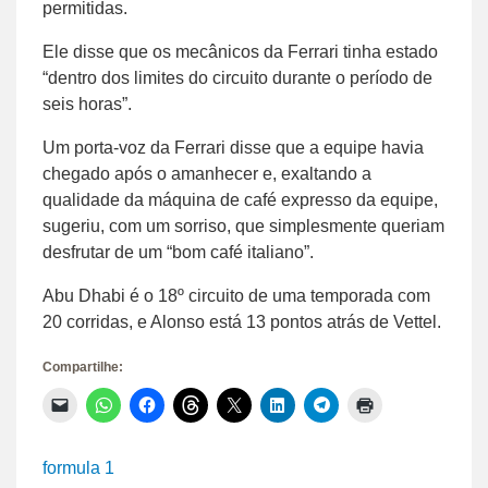
permitidas.
Ele disse que os mecânicos da Ferrari tinha estado
“dentro dos limites do circuito durante o período de
seis horas”.
Um porta-voz da Ferrari disse que a equipe havia
chegado após o amanhecer e, exaltando a
qualidade da máquina de café expresso da equipe,
sugeriu, com um sorriso, que simplesmente queriam
desfrutar de um “bom café italiano”.
Abu Dhabi é o 18º circuito de uma temporada com
20 corridas, e Alonso está 13 pontos atrás de Vettel.
Compartilhe:
Clique
Clique
Clique
Clique
Clique
Clique
Clique
Clique
para
para
para
para
para
para
para
para
enviar
compartilhar
compartilhar
compartilhar
compartilhar
compartilhar
compartilhar
imprimir(abre
um
no
no
no
no
no
no
em
link
WhatsApp(abre
Facebook(abre
Threads(abre
X(abre
LinkedIn(abre
Telegram(abre
nova
formula 1
por
em
em
em
em
em
em
janela)
e-
nova
nova
nova
nova
nova
nova