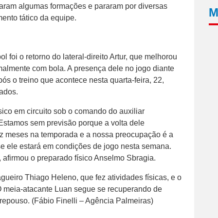
staram algumas formações e pararam por diversas
M
mento tático da equipe.
 foi o retorno do lateral-direito Artur, que melhorou
malmente com bola. A presença dele no jogo diante
ós o treino que acontece nesta quarta-feira, 22,
nados.
ísico em circuito sob o comando do auxiliar
“Estamos sem previsão porque a volta dele
ez meses na temporada e a nossa preocupação é a
 se ele estará em condições de jogo nesta semana.
 afirmou o preparado físico Anselmo Sbragia.
ueiro Thiago Heleno, que fez atividades físicas, e o
O meia-atacante Luan segue se recuperando de
 repouso. (Fábio Finelli – Agência Palmeiras)