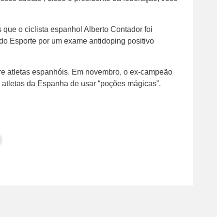
que o ciclista espanhol Alberto Contador foi
 do Esporte por um exame antidoping positivo
bre atletas espanhóis. Em novembro, o ex-campeão
atletas da Espanha de usar “poções mágicas”.
Clique
para
tilhar
imprimir(abre
em
e
am(abre
nova
janela)