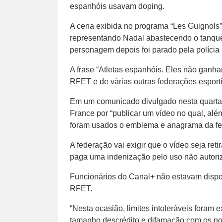
espanhóis usavam doping.
A cena exibida no programa “Les Guignols
representando Nadal abastecendo o tanque 
personagem depois foi parado pela polícia
A frase “Atletas espanhóis. Eles não ganham
RFET e de várias outras federações esporti
Em um comunicado divulgado nesta quarta-
France por “publicar um vídeo no qual, além
foram usados o emblema e anagrama da fe
A federação vai exigir que o vídeo seja re
paga uma indenização pelo uso não autori
Funcionários do Canal+ não estavam dispo
RFET.
“Nesta ocasião, limites intoleráveis fora
tamanho descrédito e difamação com os nos