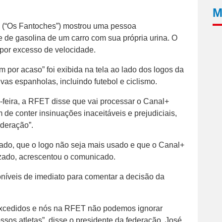
M
” (“Os Fantoches”) mostrou uma pessoa
de gasolina de um carro com sua própria urina. O
 por excesso de velocidade.
 por acaso” foi exibida na tela ao lado dos logos da
vas espanholas, incluindo futebol e ciclismo.
feira, a RFET disse que vai processar o Canal+
 de conter insinuações inaceitáveis e prejudiciais,
deração”.
tirado, que o logo não seja mais usado e que o Canal+
zado, acrescentou o comunicado.
níveis de imediato para comentar a decisão da
m excedidos e nós na RFET não podemos ignorar
sos atletas”, disse o presidente da federação, José