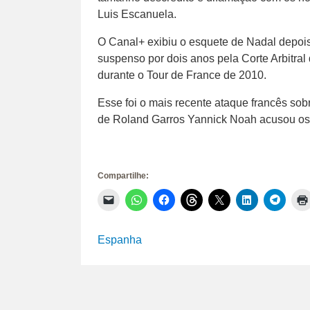
Luis Escanuela.
O Canal+ exibiu o esquete de Nadal depois 
suspenso por dois anos pela Corte Arbitral
durante o Tour de France de 2010.
Esse foi o mais recente ataque francês so
de Roland Garros Yannick Noah acusou os 
Compartilhe:
Clique
Clique
Clique
Clique
Clique
Clique
Clique
para
para
para
para
para
para
para
enviar
compartilhar
compartilhar
compartilhar
compartilhar
compartilhar
compar
um
no
no
no
no
no
no
link
WhatsApp(abre
Facebook(abre
Threads(abre
X(abre
LinkedIn(abr
Telegr
Espanha
por
em
em
em
em
em
em
e-
nova
nova
nova
nova
nova
nova
mail
janela)
janela)
janela)
janela)
janela)
janela)
para
um
amigo(abre
em
nova