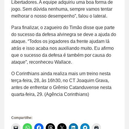
Libertadores. A equipe adquiriu uma boa forma de
jogo. Sem dúvida nenhuma, sempre vamos tentar
melhorar o nosso desempenho”, falou o lateral.
Para finalizar, o zagueiro do Timão disse que parte
do sucesso da defesa alvinegra se deve a ajuda do
ataque. “Todos os jogadores da frente ajudam lá
atrás e isso acaba nos auxiliando muito. Eu afirmo
que o sucesso da defesa é também por causa do
ataque”, reconheceu Wallace.
O Corinthians ainda realiza mais um treino nesta
terça-feira, 28, às 16h30, no CT Joaquim Grava,
antes de enfrentar o Grêmio Catanduvense nesta
quarta-feira, 29. (Agência Corinthians)
Compartilhe:
Clique
Clique
Clique
Clique
Clique
Clique
Clique
Clique