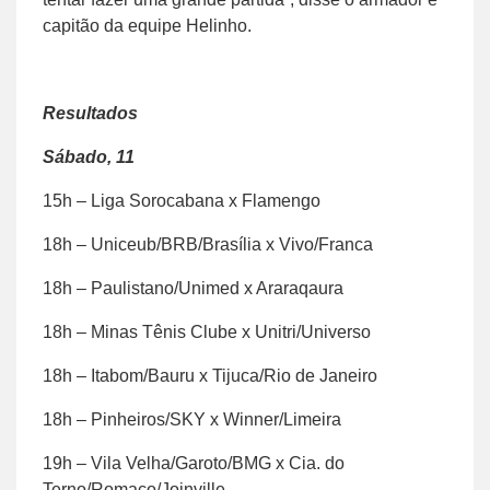
capitão da equipe Helinho.
Resultados
Sábado, 11
15h – Liga Sorocabana x Flamengo
18h – Uniceub/BRB/Brasília x Vivo/Franca
18h – Paulistano/Unimed x Araraqaura
18h – Minas Tênis Clube x Unitri/Universo
18h – Itabom/Bauru x Tijuca/Rio de Janeiro
18h – Pinheiros/SKY x Winner/Limeira
19h – Vila Velha/Garoto/BMG x Cia. do
Terno/Romaço/Joinville