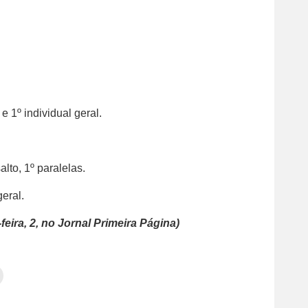
e 1º individual geral.
alto, 1º paralelas.
geral.
eira, 2, no Jornal Primeira Página)
Clique
para
tilhar
imprimir(abre
em