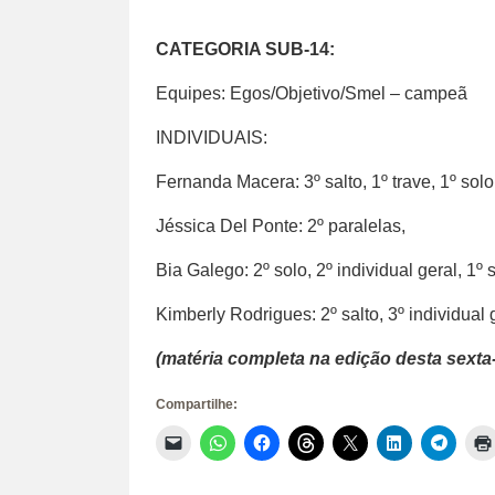
CATEGORIA SUB-14:
Equipes: Egos/Objetivo/Smel – campeã
INDIVIDUAIS:
Fernanda Macera: 3º salto, 1º trave, 1º solo 
Jéssica Del Ponte: 2º paralelas,
Bia Galego: 2º solo, 2º individual geral, 1º s
Kimberly Rodrigues: 2º salto, 3º individual 
(matéria completa na edição desta sexta-f
Compartilhe:
Clique
Clique
Clique
Clique
Clique
Clique
Clique
para
para
para
para
para
para
para
enviar
compartilhar
compartilhar
compartilhar
compartilhar
compartilhar
compar
um
no
no
no
no
no
no