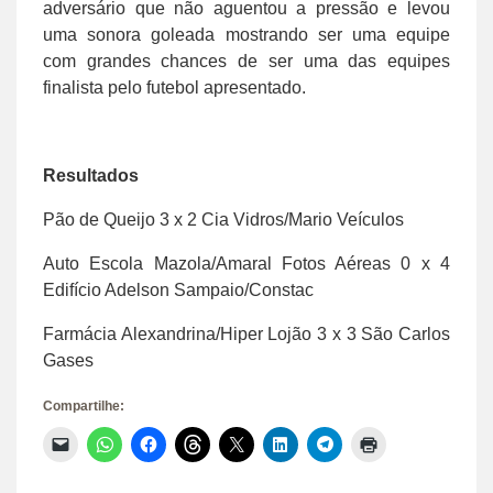
adversário que não aguentou a pressão e levou
uma sonora goleada mostrando ser uma equipe
com grandes chances de ser uma das equipes
finalista pelo futebol apresentado.
Resultados
Pão de Queijo 3 x 2 Cia Vidros/Mario Veículos
Auto Escola Mazola/Amaral Fotos Aéreas 0 x 4
Edifício Adelson Sampaio/Constac
Farmácia Alexandrina/Hiper Lojão 3 x 3 São Carlos
Gases
Compartilhe:
Clique
Clique
Clique
Clique
Clique
Clique
Clique
Clique
para
para
para
para
para
para
para
para
enviar
compartilhar
compartilhar
compartilhar
compartilhar
compartilhar
compartilhar
imprimir(abre
um
no
no
no
no
no
no
em