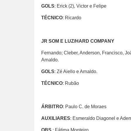
GOLS
: Erick (2), Victor e Felipe
TÉCNICO
: Ricardo
JR SOM E LUZ/HARD COMPANY
Fernando; Cleber, Anderson, Francisco, João
Arnaldo.
GOLS
: Zé Aiello e Arnaldo.
TÉCNICO
: Rubão
ÁRBITRO
: Paulo C. de Moraes
AUXILIARES
: Esmeraldo Diagonel e Ade
OBS
.: Fátima Monteiro