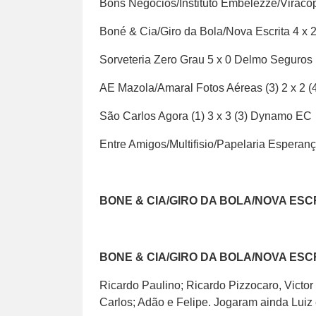
Bons Negócios/Instituto Embelezze/Viracop
Boné & Cia/Giro da Bola/Nova Escrita 4 x
Sorveteria Zero Grau 5 x 0 Delmo Seguros
AE Mazola/Amaral Fotos Aéreas (3) 2 x 2
São Carlos Agora (1) 3 x 3 (3) Dynamo EC
Entre Amigos/Multifisio/Papelaria Esperan
BONE & CIA/GIRO DA BOLA/NOVA ESC
BONE & CIA/GIRO DA BOLA/NOVA ESC
Ricardo Paulino; Ricardo Pizzocaro, Victor
Carlos; Adão e Felipe. Jogaram ainda Luiz 