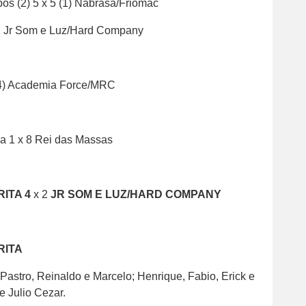
os (2) 5 x 5 (1) Nabrasa/Friomac
 2 Jr Som e Luz/Hard Company
 (4) Academia Force/MRC
ça 1 x 8 Rei das Massas
RITA 4
x 2
JR SOM E LUZ/HARD COMPANY
RITA
 Pastro, Reinaldo e Marcelo; Henrique, Fabio, Erick e
e Julio Cezar.