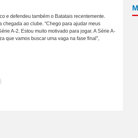
M
tico e defendeu também o Batatais recentemente.
a chegada ao clube. “Chego para ajudar meus
érie A-2. Estou muito motivado para jogar. A Série A-
eza que vamos buscar uma vaga na fase final”,
Clique
para
tilhar
imprimir(abre
em
e
am(abre
nova
janela)